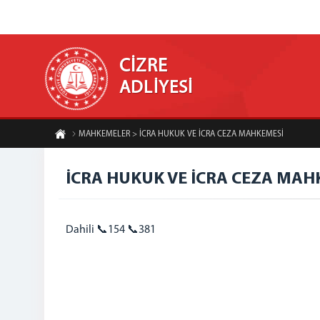
CİZRE
ADLİYESİ
MAHKEMELER > İCRA HUKUK VE İCRA CEZA MAHKEMESİ
İCRA HUKUK VE İCRA CEZA MAH
Dahili 📞154 📞381