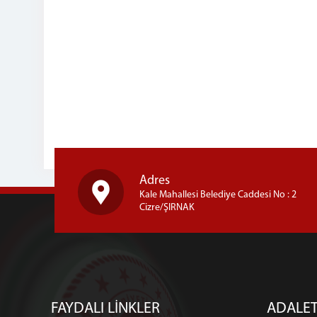
Adres
Kale Mahallesi Belediye Caddesi No : 2
Cizre/ŞIRNAK
FAYDALI LİNKLER
ADALET