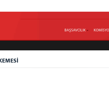
BAŞSAVCILIK
KOMİSY
KEMESİ