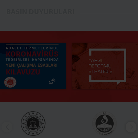
İCRA HUKUK VE İCRA CEZA MAHKEMESİ
BASIN DUYURULARI
DİĞER BİRİMLER
DENETİMLİ SERBESTLİK MÜDÜRLÜĞÜ
İLETİŞİM