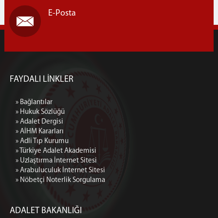
İCRA HUKUK VE İCRA CEZA MAHKEMESİ
E-Posta
DİĞER BİRİMLER
DENETİMLİ SERBESTLİK MÜDÜRLÜĞÜ
İLETİŞİM
FAYDALI LİNKLER
» Bağlantılar
» Hukuk Sözlüğü
» Adalet Dergisi
» AİHM Kararları
» Adli Tıp Kurumu
» Türkiye Adalet Akademisi
» Uzlaştırma İnternet Sitesi
» Arabuluculuk İnternet Sitesi
» Nöbetçi Noterlik Sorgulama
ADALET BAKANLIĞI