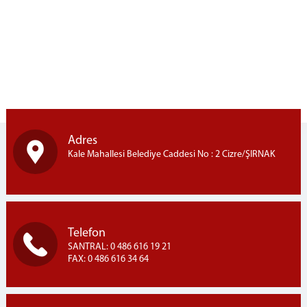
CEZA MAHKEMELERİ
1.AĞIR CEZA MAHKEMESİ
2. AĞIR CEZA MAHKEMESİ
1.ASLİYE CEZA MAHKEMESİ
2. ASLİYE CEZA MAHKEMESİ
3. ASLİYE CEZA MAHKEMESİ
4.ASLİYE CEZA MAHKEMESİ
Adres
5. ASLİYE CEZA MAHKEMESİ
Kale Mahallesi Belediye Caddesi No : 2 Cizre/ŞIRNAK
SULH CEZA HAKİMLİĞİ
HUKUK MAHKEMELERİ
1.ASLİYE HUKUK MAHKEMESİ
2.ASLİYE HUKUK MAHKEMESİ (AİLE MAHKEMESİ)
Telefon
3.ASLİYE HUKUK MAHKEMESİ
SANTRAL: 0 486 616 19 21
FAX: 0 486 616 34 64
4.ASLİYE HUKUK MAHKEMESİ
KADASTRO MAHKEMESİ
SULH HUKUK MAHKEMESİ