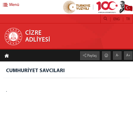
Menü
ENG
TR
CİZRE ADLİYESİ
CİZRE
ADLİYESİ
BAŞSAVCILIK
A-
A+
Paylaş
CUMHURİYET BAŞSAVCISI
CUMHURİYET SAVCILARI
CUMHURİYET SAVCILARI
BAŞSAVCILIK BİRİMLERİ
MEDYA İLETİŞİM BÜROSU
.
KOMİSYON
ADALET KOMİSYONU BAŞKANI
ADALET KOMİSYONU KALEMİ
YARGI ÇEVRESİ
MAHKEMELER