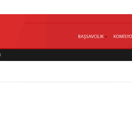
BAŞSAVCILIK
KOMİSY
İ