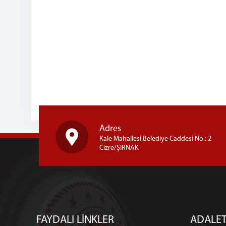
Adres
Kale Mahallesi Belediye Caddesi No : 2
Cizre/ŞIRNAK
FAYDALI LİNKLER
ADALET