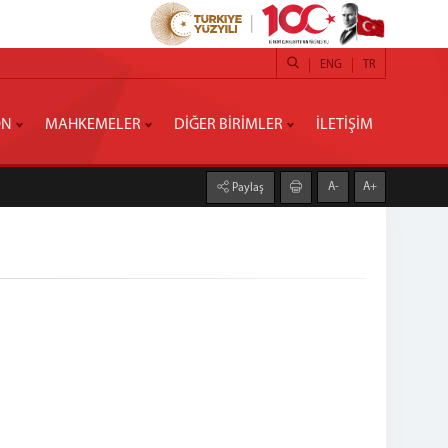
ENG
TR
ON
MAHKEMELER
DİĞER BİRİMLER
İLETİŞİM
A-
A+
Paylaş